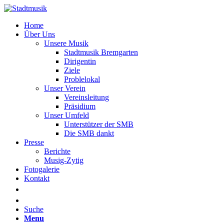
Home
Über Uns
Unsere Musik
Stadtmusik Bremgarten
Dirigentin
Ziele
Problelokal
Unser Verein
Vereinsleitung
Präsidium
Unser Umfeld
Unterstützer der SMB
Die SMB dankt
Presse
Berichte
Musig-Zytig
Fotogalerie
Kontakt
Suche
Menu