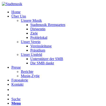
Home
Über Uns
Unsere Musik
Stadtmusik Bremgarten
Dirigentin
Ziele
Problelokal
Unser Verein
Vereinsleitung
Präsidium
Unser Umfeld
Unterstützer der SMB
Die SMB dankt
Presse
Berichte
Musig-Zytig
Fotogalerie
Kontakt
Suche
Menu