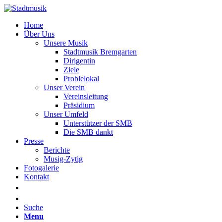
Home
Über Uns
Unsere Musik
Stadtmusik Bremgarten
Dirigentin
Ziele
Problelokal
Unser Verein
Vereinsleitung
Präsidium
Unser Umfeld
Unterstützer der SMB
Die SMB dankt
Presse
Berichte
Musig-Zytig
Fotogalerie
Kontakt
Suche
Menu