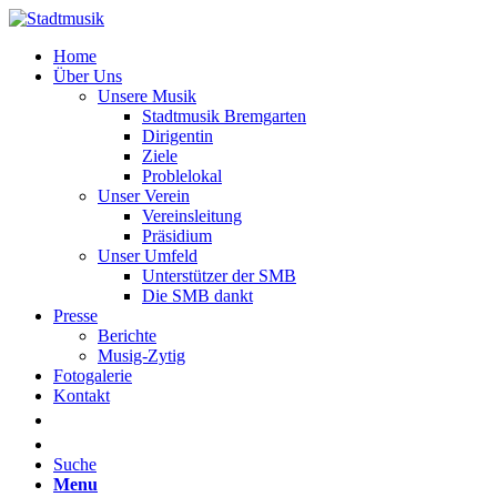
Home
Über Uns
Unsere Musik
Stadtmusik Bremgarten
Dirigentin
Ziele
Problelokal
Unser Verein
Vereinsleitung
Präsidium
Unser Umfeld
Unterstützer der SMB
Die SMB dankt
Presse
Berichte
Musig-Zytig
Fotogalerie
Kontakt
Suche
Menu