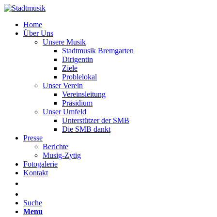
Home
Über Uns
Unsere Musik
Stadtmusik Bremgarten
Dirigentin
Ziele
Problelokal
Unser Verein
Vereinsleitung
Präsidium
Unser Umfeld
Unterstützer der SMB
Die SMB dankt
Presse
Berichte
Musig-Zytig
Fotogalerie
Kontakt
Suche
Menu