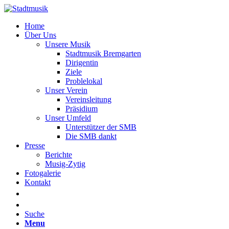
Home
Über Uns
Unsere Musik
Stadtmusik Bremgarten
Dirigentin
Ziele
Problelokal
Unser Verein
Vereinsleitung
Präsidium
Unser Umfeld
Unterstützer der SMB
Die SMB dankt
Presse
Berichte
Musig-Zytig
Fotogalerie
Kontakt
Suche
Menu