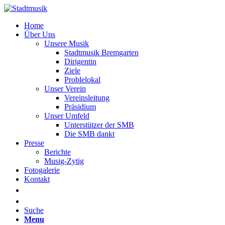
Home
Über Uns
Unsere Musik
Stadtmusik Bremgarten
Dirigentin
Ziele
Problelokal
Unser Verein
Vereinsleitung
Präsidium
Unser Umfeld
Unterstützer der SMB
Die SMB dankt
Presse
Berichte
Musig-Zytig
Fotogalerie
Kontakt
Suche
Menu