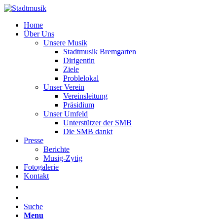
Home
Über Uns
Unsere Musik
Stadtmusik Bremgarten
Dirigentin
Ziele
Problelokal
Unser Verein
Vereinsleitung
Präsidium
Unser Umfeld
Unterstützer der SMB
Die SMB dankt
Presse
Berichte
Musig-Zytig
Fotogalerie
Kontakt
Suche
Menu