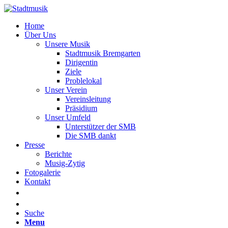
Home
Über Uns
Unsere Musik
Stadtmusik Bremgarten
Dirigentin
Ziele
Problelokal
Unser Verein
Vereinsleitung
Präsidium
Unser Umfeld
Unterstützer der SMB
Die SMB dankt
Presse
Berichte
Musig-Zytig
Fotogalerie
Kontakt
Suche
Menu