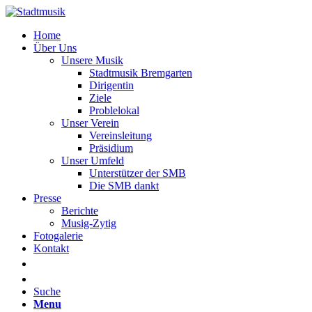
Home
Über Uns
Unsere Musik
Stadtmusik Bremgarten
Dirigentin
Ziele
Problelokal
Unser Verein
Vereinsleitung
Präsidium
Unser Umfeld
Unterstützer der SMB
Die SMB dankt
Presse
Berichte
Musig-Zytig
Fotogalerie
Kontakt
Suche
Menu