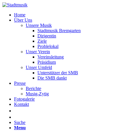
Home
Über Uns
Unsere Musik
Stadtmusik Bremgarten
Dirigentin
Ziele
Problelokal
Unser Verein
Vereinsleitung
Präsidium
Unser Umfeld
Unterstützer der SMB
Die SMB dankt
Presse
Berichte
Musig-Zytig
Fotogalerie
Kontakt
Suche
Menu