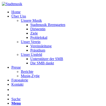
Home
Über Uns
Unsere Musik
Stadtmusik Bremgarten
Dirigentin
Ziele
Problelokal
Unser Verein
Vereinsleitung
Präsidium
Unser Umfeld
Unterstützer der SMB
Die SMB dankt
Presse
Berichte
Musig-Zytig
Fotogalerie
Kontakt
Suche
Menu