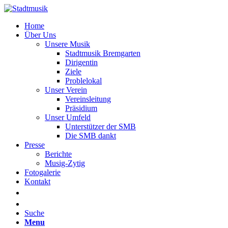
Home
Über Uns
Unsere Musik
Stadtmusik Bremgarten
Dirigentin
Ziele
Problelokal
Unser Verein
Vereinsleitung
Präsidium
Unser Umfeld
Unterstützer der SMB
Die SMB dankt
Presse
Berichte
Musig-Zytig
Fotogalerie
Kontakt
Suche
Menu