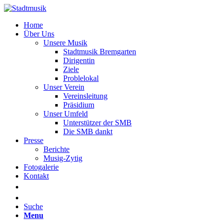
Home
Über Uns
Unsere Musik
Stadtmusik Bremgarten
Dirigentin
Ziele
Problelokal
Unser Verein
Vereinsleitung
Präsidium
Unser Umfeld
Unterstützer der SMB
Die SMB dankt
Presse
Berichte
Musig-Zytig
Fotogalerie
Kontakt
Suche
Menu