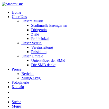
Home
Über Uns
Unsere Musik
Stadtmusik Bremgarten
Dirigentin
Ziele
Problelokal
Unser Verein
Vereinsleitung
Präsidium
Unser Umfeld
Unterstützer der SMB
Die SMB dankt
Presse
Berichte
Musig-Zytig
Fotogalerie
Kontakt
Suche
Menu