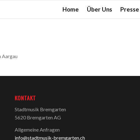
Home
Über Uns
Presse
m Aargau
KONTAKT
Stadtmusik Bremgarten
5620 Bremgarten AG
Allgemeine Anfragen
info@stadtmusik-bremgarten.ch