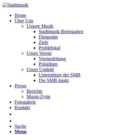
Home
Über Uns
Unsere Musik
Stadtmusik Bremgarten
Dirigentin
Ziele
Problelokal
Unser Verein
Vereinsleitung
Präsidium
Unser Umfeld
Unterstützer der SMB
Die SMB dankt
Presse
Berichte
Musig-Zytig
Fotogalerie
Kontakt
Suche
Menu