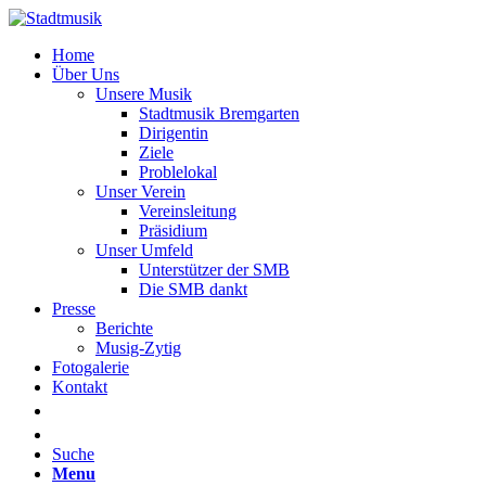
Home
Über Uns
Unsere Musik
Stadtmusik Bremgarten
Dirigentin
Ziele
Problelokal
Unser Verein
Vereinsleitung
Präsidium
Unser Umfeld
Unterstützer der SMB
Die SMB dankt
Presse
Berichte
Musig-Zytig
Fotogalerie
Kontakt
Suche
Menu