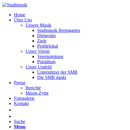
Home
Über Uns
Unsere Musik
Stadtmusik Bremgarten
Dirigentin
Ziele
Problelokal
Unser Verein
Vereinsleitung
Präsidium
Unser Umfeld
Unterstützer der SMB
Die SMB dankt
Presse
Berichte
Musig-Zytig
Fotogalerie
Kontakt
Suche
Menu