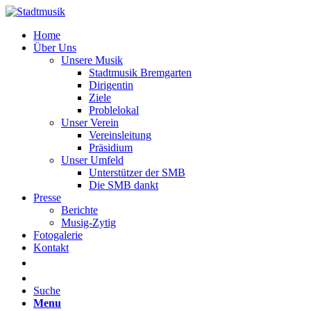
Home
Über Uns
Unsere Musik
Stadtmusik Bremgarten
Dirigentin
Ziele
Problelokal
Unser Verein
Vereinsleitung
Präsidium
Unser Umfeld
Unterstützer der SMB
Die SMB dankt
Presse
Berichte
Musig-Zytig
Fotogalerie
Kontakt
Suche
Menu