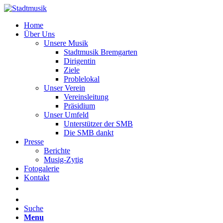
Home
Über Uns
Unsere Musik
Stadtmusik Bremgarten
Dirigentin
Ziele
Problelokal
Unser Verein
Vereinsleitung
Präsidium
Unser Umfeld
Unterstützer der SMB
Die SMB dankt
Presse
Berichte
Musig-Zytig
Fotogalerie
Kontakt
Suche
Menu