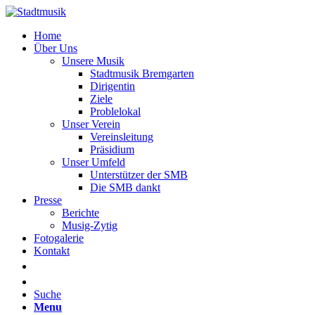
Home
Über Uns
Unsere Musik
Stadtmusik Bremgarten
Dirigentin
Ziele
Problelokal
Unser Verein
Vereinsleitung
Präsidium
Unser Umfeld
Unterstützer der SMB
Die SMB dankt
Presse
Berichte
Musig-Zytig
Fotogalerie
Kontakt
Suche
Menu